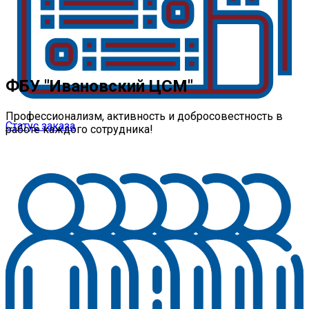
ФБУ "Ивановский ЦСМ"
Профессионализм, активность и добросовестность в
Статус заказа
работе каждого сотрудника!