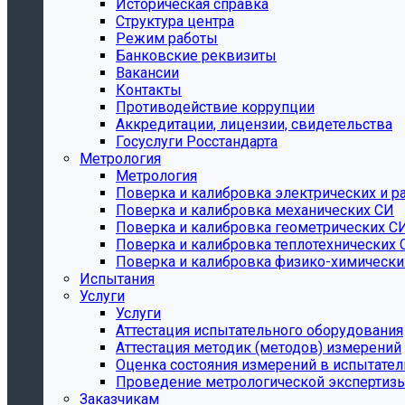
Историческая справка
Структура центра
Режим работы
Банковские реквизиты
Вакансии
Контакты
Противодействие коррупции
Аккредитации, лицензии, свидетельства
Госуслуги Росстандарта
Метрология
Метрология
Поверка и калибровка электрических и р
Поверка и калибровка механических СИ
Поверка и калибровка геометрических С
Поверка и калибровка теплотехнических 
Поверка и калибровка физико-химически
Испытания
Услуги
Услуги
Аттестация испытательного оборудования
Аттестация методик (методов) измерений
Оценка состояния измерений в испытате
Проведение метрологической экспертизы
Заказчикам