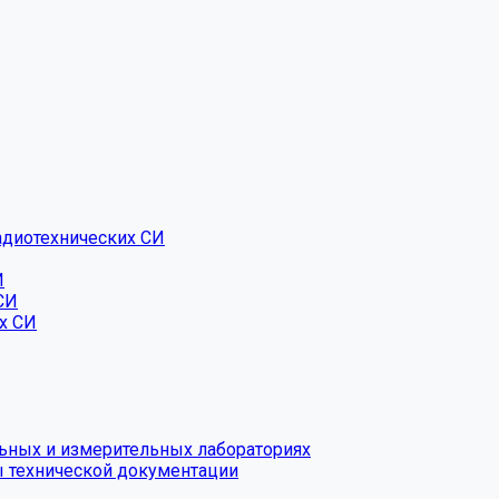
адиотехнических СИ
И
СИ
х СИ
льных и измерительных лабораториях
 технической документации